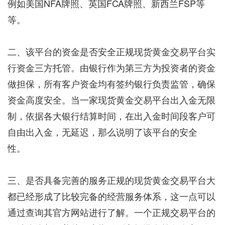
例如美国NFA牌照、英国FCA牌照、新西兰FSP等
等。
二、该平台的资金是否安全正规现货黄金交易平台实
行资金三方托管。由银行作为第三方为投资者的资金
做担保，所有客户资金均有签约银行负责监管，确保
资金高度安全。当一家现货黄金交易平台出入金无限
制，依据各大银行结算时间，在出入金时间段客户可
自由出入金，无延迟，那么说明了该平台的安全
性。
三、是否具备完善的服务正规的现货黄金交易平台大
都已经形成了比较完备的经营服务体系，这一点可以
通过查询其官方网站进行了解。一个正规交易平台的