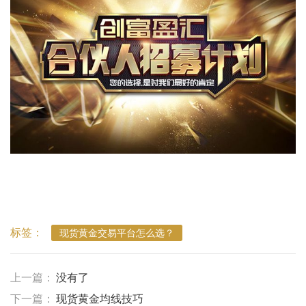
标签：
现货黄金交易平台怎么选？
上一篇：
没有了
下一篇：
现货黄金均线技巧