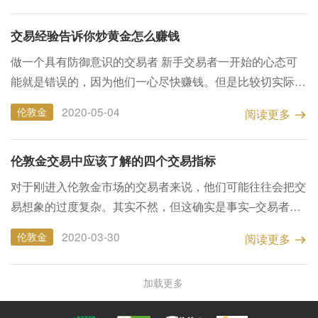
好交易。...
交易经验告诉你炒黄金怎么赚钱
做一个具有防御意识的交易者 新手交易者一开始的心态可
能就是错误的，因为他们一心尽快赚钱。但是比较切实际的
心态应该是：尽量保护自己的钱。两种心态无法共存，如果
2020-05-04
伦敦金
阅读更多
你只想尽快赚钱，钱反而溜走得越快。 02、不断查看图表...
伦敦金交易中应该了解的四个交易指标
对于刚进入伦敦金市场的交易者来说，他们可能往往会把交
易想象的过度复杂。其实不然，但这确实是事实–交易者们
常常在应该保持交易简单化的时候认为一个复杂多变的交易
2020-03-30
伦敦金
阅读更多
策略会更好。这是一个错误的想法。 简单交易策略的...
加载更多