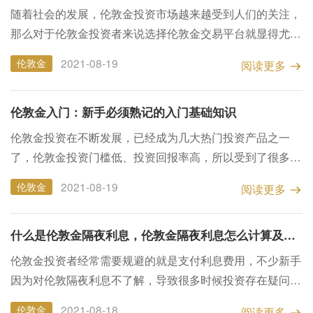
随着社会的发展，伦敦金投资市场越来越受到人们的关注，
那么对于伦敦金投资者来说选择伦敦金交易平台就显得尤为
重要了，那么最主要的是选择正规的伦敦金交易平台，那么
2021-08-19
伦敦金
阅读更多
正规伦敦金交易平台怎么选呢？接下来小编为大家详细的讲
解...
伦敦金入门：新手必须熟记的入门基础知识
伦敦金投资在不断发展，已经成为几大热门投资产品之一
了，伦敦金投资门槛低、投资回报率高，所以受到了很多人
的追捧，但是在刚入门投资炒伦敦金的投资来说还是很迷茫
2021-08-19
伦敦金
阅读更多
的，那么接下来小编就来为大家详细介绍一下有关伦敦金入
门的...
什么是伦敦金隔夜利息，伦敦金隔夜利息怎么计算及计算方法？
伦敦金投资者经常需要规避的就是支付利息费用，不少新手
因为对伦敦隔夜利息不了解，导致很多时候投资存在疑问，
经常听到的就是什么是伦敦金隔夜利息？伦敦金隔夜利息怎
2021-08-18
伦敦金
阅读更多