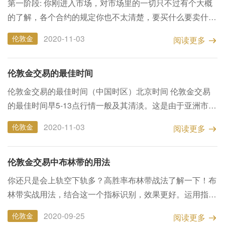
第一阶段: 你刚进入市场，对市场里的一切只不过有个大概
的了解，各个合约的规定你也不太清楚，要买什么要卖什么
你也没什么主意，你的交易主要看各大网站上的评论，或者
2020-11-03
伦敦金
阅读更多
听听朋友的建议，你总觉得他们说得都有道理。你的交易主
要...
伦敦金交易的最佳时间
伦敦金交易的最佳时间（中国时区）北京时间 伦敦金交易
的最佳时间早5-13点行情一般及其清淡。这是由于亚洲市场
的推动力量较小所为！一般震荡幅度在5美金以内，沒有明
2020-11-03
伦敦金
阅读更多
显的方向。多为调整和回调行情。一般与当天的方向走势相
反...
伦敦金交易中布林带的用法
你还只是会上轨空下轨多？高胜率布林带战法了解一下！布
林带实战用法，结合这一个指标识别，效果更好。运用指标
之前要搞明白各类指标背后的原理是什么，搞懂了才能真
2020-09-25
伦敦金
阅读更多
正“懂”了这个指标，不然也是生搬硬套，死记硬背，难以做