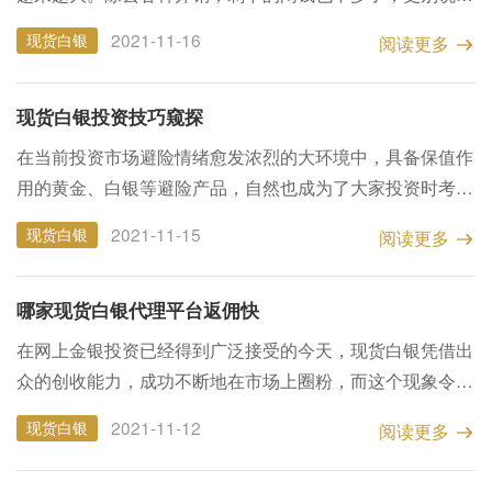
求高质量高标准的生活了。很多上班族都在找第二份工作，
2021-11-16
现货白银
阅读更多
兼职！最近听说很多小伙伴可以在信息贵金属代理公司兼
职。其...
现货白银投资技巧窥探
在当前投资市场避险情绪愈发浓烈的大环境中，具备保值作
用的黄金、白银等避险产品，自然也成为了大家投资时考虑
的首选。特别是极具投资潜力的白银现货，更是能为我们带
2021-11-15
现货白银
阅读更多
来巨大的利润空间。不过，贵金属白银买卖技巧有哪些能
提...
哪家现货白银代理平台返佣快
在网上金银投资已经得到广泛接受的今天，现货白银凭借出
众的创收能力，成功不断地在市场上圈粉，而这个现象令代
理的身价也水涨船高，钱途一时无两。但现货白银代理在选
2021-11-12
现货白银
阅读更多
择加盟的平台的时候，除了关注平台返佣快慢的问题，还应
该关...