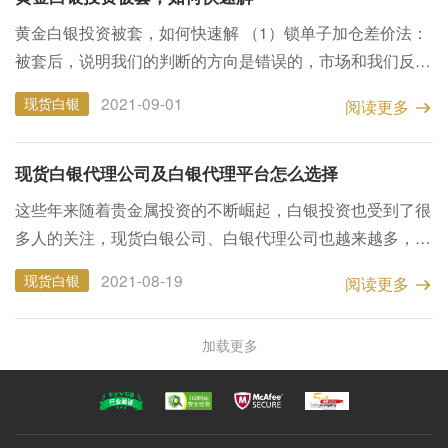
黄金白银投资被套，如何快速解 （1）锁单子加仓差价法：
被套后，说明我们的判断的方向是错误的，市场和我们反方
向的价格走，等反弹或下跌到一定的高度，估计见短线高点
2021-09-01
现货白银
阅读更多
了，要不断加仓锁单子资金，确保锁单子仓位大于单子被套
仓位。通过...
现货白银代理公司及白银代理平台怎么选择
这些年来随着贵金属投资的不断崛起，白银投资也受到了很
多人的关注，现货白银公司、白银代理公司也越来越多，贵
金属行业的发展离不开默默奉献的贵金属代理者，贵金属代
2021-08-19
现货白银
阅读更多
理人员在其中起着呈上启下的作用，是代理平台与个人投资
者...
加载更多