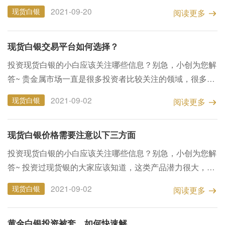
其实现货白银与现货黄金投资的方式大体一致，不过两者价
2021-09-20
现货白银
阅读更多
格的反映以及受影响因素会有些区别，所以在进行现货白
银...
现货白银交易平台如何选择？
投资现货白银的小白应该关注哪些信息？别急，小创为您解
答~ 贵金属市场一直是很多投资者比较关注的领域，很多贵
金属投资理财产品受到投资者的青睐，尤其是现货白银投
2021-09-02
现货白银
阅读更多
资，成为市场热点。但是，投资者要想做好现货白银的投
资，就必...
现货白银价格需要注意以下三方面
投资现货白银的小白应该关注哪些信息？别急，小创为您解
答~ 投资过现货银的大家应该知道，这类产品潜力很大，因
为现货银采用的是资金杠杆原理。因此，如果投资者选择这
2021-09-02
现货白银
阅读更多
种基于合约的交易，可以在交易完成后1-2个工作日内完成
交割...
黄金白银投资被套，如何快速解