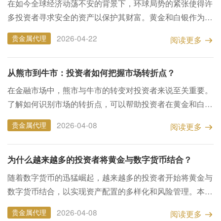
在如今全球经济动荡不安的背景下，环球局势的紧张使得许
多投资者寻求安全的资产以保护其财富。黄金和白银作为传
统的避险资产，其价值在此时显得尤为重要。本文将探讨贵
2026-04-22
贵金属代理
阅读更多
金属的避险属性以及在当前环球环境下的投资策略。 ...
从熊市到牛市：投资者如何把握市场转折点？
在金融市场中，熊市与牛市的转变对投资者来说至关重要。
了解如何识别市场的转折点，可以帮助投资者在黄金和白银
市场中做出更明智的决策。 熊市与牛市的定义 熊市通常是
2026-04-08
贵金属代理
阅读更多
指市场持续下跌的时期，投资者情绪悲观，市场信心不足...
为什么越来越多的投资者将黄金与数字货币结合？
随着数字货币的迅猛崛起，越来越多的投资者开始将黄金与
数字货币结合，以实现资产配置的多样化和风险管理。本文
将探讨这一趋势背后的原因，以及如何有效地利用黄金和数
2026-04-08
贵金属代理
阅读更多
字货币的优势。 黄金的传统价值 黄金作为一种历史悠...